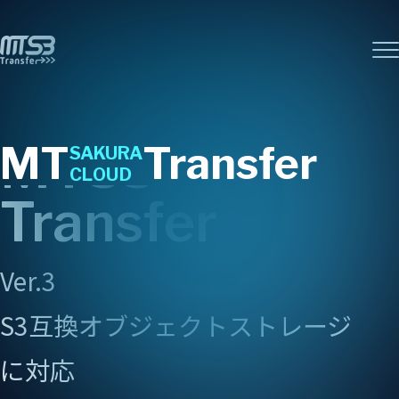
Service
MTS3
MT
Transfer
SAKURA
サービス概要
CLOUD
FAQ
Transfer
よくある質問
Document
ドキュメント
Ver.3
Blog
S3互換オブジェクトストレージ
ブログ
購入する
に対応
お問い合わせ
プライバシーポリシー